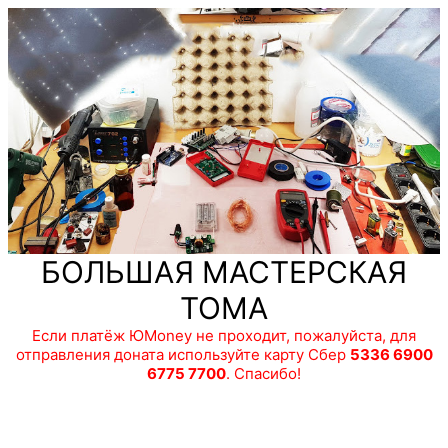
БОЛЬШАЯ МАСТЕРСКАЯ
ТОМА
Если платёж ЮMoney не проходит, пожалуйста, для
отправления доната используйте карту Сбер
5336 6900
6775 7700
. Спасибо!